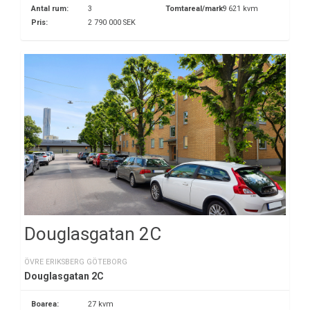
Antal rum:
3
Tomtareal/mark:
9 621 kvm
Pris:
2 790 000 SEK
Douglasgatan 2C
ÖVRE ERIKSBERG GÖTEBORG
Douglasgatan 2C
Boarea:
27 kvm