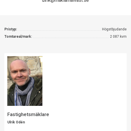
ulrik@maklarnaivast.se
Pristyp:
Högstbjudande
Tomtareal/mark:
2 087 kvm
Fastighetsmäklare
Ulrik Odén