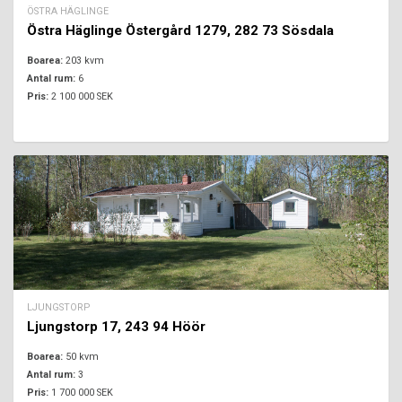
ÖSTRA HÄGLINGE
Östra Häglinge Östergård 1279, 282 73 Sösdala
Boarea:
203 kvm
Antal rum:
6
Pris:
2 100 000 SEK
LJUNGSTORP
Ljungstorp 17, 243 94 Höör
Boarea:
50 kvm
Antal rum:
3
Pris:
1 700 000 SEK